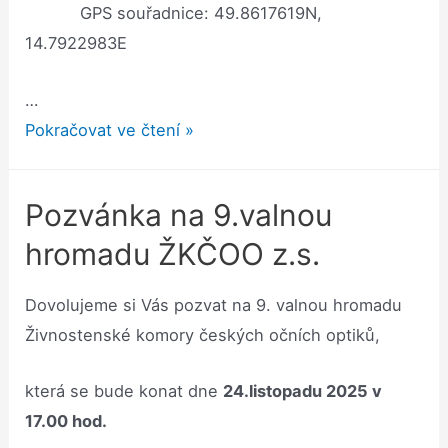
GPS souřadnice: 49.8617619N,
14.7922983E
…
Seminář
Pokračovat ve čtení »
Chocerady
Pozvánka na 9.valnou
hromadu ŽKČOO z.s.
Dovolujeme si Vás pozvat na 9. valnou hromadu
Živnostenské komory českých očních optiků,
která se bude konat dne
24.listopadu 2025 v
17.00 hod.