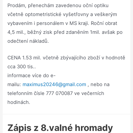
Prodám, přenechám zavedenou oční optiku
včetně optometristické vyšetřovny a veškerým
vybavením i personálem v MS kraji. Roční obrat
4,5 mil., běžný zisk před zdaněním 1mil. avšak po
odečtení nákladů.
CENA 1.53 mil. včetně zbývajícího zboží v hodnotě
cca 300 tis..
informace více do e-
mailu:
maximus20246@gmail.com
, nebo na
telefonním čísle 777 070087 ve večerních
hodinách.
Zápis z 8.valn
é
hromady