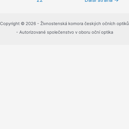
příspěvky
komory
českých
očních
Copyright © 2026 - Živnostenská komora českých očních optiků
optiků
- Autorizované společenstvo v oboru oční optika