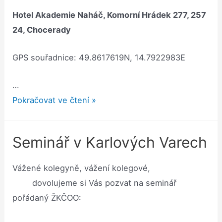
Hotel Akademie Naháč, Komorní Hrádek 277, 257
24, Chocerady
GPS souřadnice: 49.8617619N, 14.7922983E
…
Pozvánka
Pokračovat ve čtení »
na
9.valnou
Seminář v Karlových Varech
hromadu
ŽKČOO
Vážené kolegyně, vážení kolegové,
z.s.
dovolujeme si Vás pozvat na seminář
pořádaný ŽKČOO: