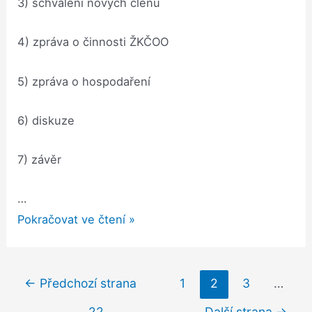
3) schválení nových členů
4) zpráva o činnosti ŽKČOO
5) zpráva o hospodaření
6) diskuze
7) závěr
…
Zápis
Pokračovat ve čtení »
z
8.valn
é
Navigace
hromady
←
Předchozí strana
1
2
3
…
pro
Živnostenské
22
Další strana
→