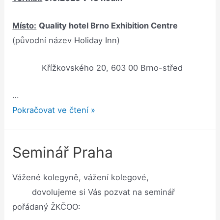
Místo:
Quality hotel Brno Exhibition Centre
(původní název Holiday Inn)
Křížkovského 20, 603 00 Brno-střed
…
Seminář
Pokračovat ve čtení »
v
Brně
Seminář Praha
Vážené kolegyně, vážení kolegové,
dovolujeme si Vás pozvat na seminář
pořádaný ŽKČOO: