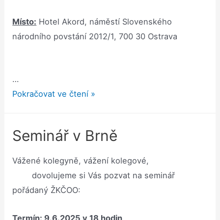
Místo:
Hotel Akord, náměstí Slovenského
národního povstání 2012/1, 700 30 Ostrava
…
Seminář
Pokračovat ve čtení »
v
Ostravě
Seminář v Brně
Vážené kolegyně, vážení kolegové,
dovolujeme si Vás pozvat na seminář
pořádaný ŽKČOO:
Termín:
9.6.2025 v 18 hodin