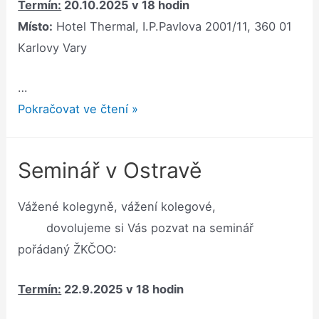
Termín:
20.10.2025 v 18 hodin
Místo:
Hotel Thermal, I.P.Pavlova 2001/11, 360 01
Karlovy Vary
…
Seminář
Pokračovat ve čtení »
v
Karlových
Seminář v Ostravě
Varech
Vážené kolegyně, vážení kolegové,
dovolujeme si Vás pozvat na seminář
pořádaný ŽKČOO:
Termín:
22.9.2025 v 18 hodin