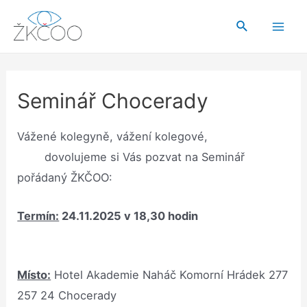
Přeskočit
Hledat
na
Mai
obsah
Men
Seminář Chocerady
Vážené kolegyně, vážení kolegové,
dovolujeme si Vás pozvat na Seminář
pořádaný ŽKČOO:
Termín:
24.11.2025 v 18,30 hodin
Místo:
Hotel Akademie Naháč Komorní Hrádek 277
257 24 Chocerady