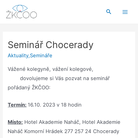
Přeskočit
Hledat
na
Mai
obsah
Men
Seminář Chocerady
Aktuality
,
Semináře
Vážené kolegyně, vážení kolegové,
dovolujeme si Vás pozvat na seminář
pořádaný ŽKČOO:
Termín:
16.10. 2023 v 18 hodin
Místo:
Hotel Akademie Naháč, Hotel Akademie
Naháč Komorní Hrádek 277 257 24 Chocerady